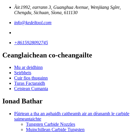
Àir.1992, earrann 3, Guanghua Avenue, Wenjiiang Sgìre,
Chengdu, Sichuan, Sìona, 611130
info@kedeltool.com
+8615928092745
Ceanglaichean co-cheangailte
Mu ar deidhinn
Seirbheis
Cuir fios thugainn
Turas Factaraidh
Ceistean Cumanta
Ionad Bathar
Pàirtean a tha an aghaidh caitheamh air an dèanamh le carbide
saimeantaichte
Tungsten Carbide Nozzles
Muinchillean Carbide Tungsten