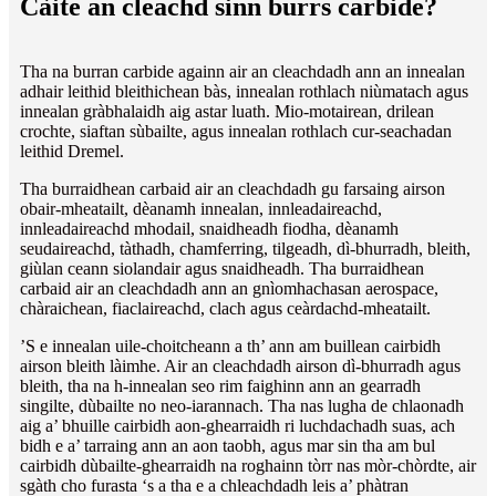
Càite an cleachd sinn burrs carbide?
Tha na burran carbide againn air an cleachdadh ann an innealan
adhair leithid bleithichean bàs, innealan rothlach niùmatach agus
innealan gràbhalaidh aig astar luath. Mio-motairean, drilean
crochte, siaftan sùbailte, agus innealan rothlach cur-seachadan
leithid Dremel.
Tha burraidhean carbaid air an cleachdadh gu farsaing airson
obair-mheatailt, dèanamh innealan, innleadaireachd,
innleadaireachd mhodail, snaidheadh ​​fiodha, dèanamh
seudaireachd, tàthadh, chamferring, tilgeadh, dì-bhurradh, bleith,
giùlan ceann siolandair agus snaidheadh. Tha burraidhean
carbaid air an cleachdadh ann an gnìomhachasan aerospace,
chàraichean, fiaclaireachd, clach agus ceàrdachd-mheatailt.
’S e innealan uile-choitcheann a th’ ann am buillean cairbidh
airson bleith làimhe. Air an cleachdadh airson dì-bhurradh agus
bleith, tha na h-innealan seo rim faighinn ann an gearradh
singilte, dùbailte no neo-iarannach. Tha nas lugha de chlaonadh
aig a’ bhuille cairbidh aon-ghearraidh ri luchdachadh suas, ach
bidh e a’ tarraing ann an aon taobh, agus mar sin tha am bul
cairbidh dùbailte-ghearraidh na roghainn tòrr nas mòr-chòrdte, air
sgàth cho furasta ‘s a tha e a chleachdadh leis a’ phàtran