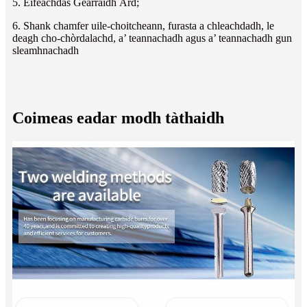
5. Èifeachdas Gearraidh Àrd;
6. Shank chamfer uile-choitcheann, furasta a chleachdadh, le
deagh cho-chòrdalachd, a’ teannachadh agus a’ teannachadh gun
sleamhnachadh
Coimeas eadar modh tàthaidh