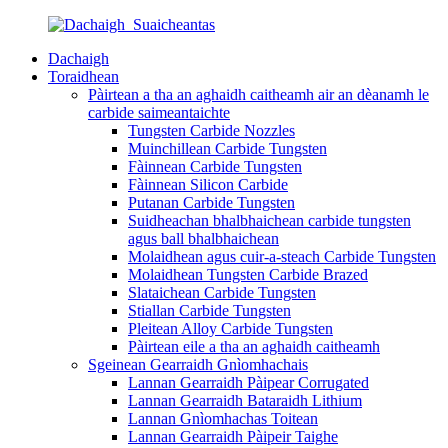
Dachaigh
Toraidhean
Pàirtean a tha an aghaidh caitheamh air an dèanamh le
carbide saimeantaichte
Tungsten Carbide Nozzles
Muinchillean Carbide Tungsten
Fàinnean Carbide Tungsten
Fàinnean Silicon Carbide
Putanan Carbide Tungsten
Suidheachan bhalbhaichean carbide tungsten
agus ball bhalbhaichean
Molaidhean agus cuir-a-steach Carbide Tungsten
Molaidhean Tungsten Carbide Brazed
Slataichean Carbide Tungsten
Stiallan Carbide Tungsten
Pleitean Alloy Carbide Tungsten
Pàirtean eile a tha an aghaidh caitheamh
Sgeinean Gearraidh Gnìomhachais
Lannan Gearraidh Pàipear Corrugated
Lannan Gearraidh Bataraidh Lithium
Lannan Gnìomhachas Toitean
Lannan Gearraidh Pàipeir Taighe