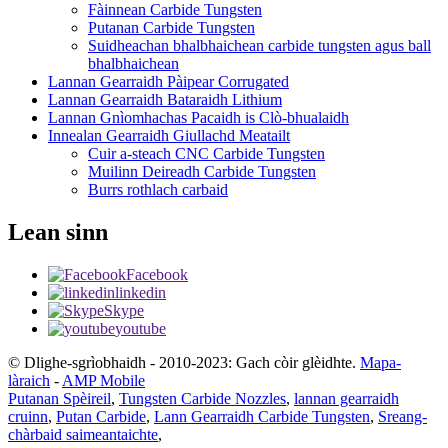
Fàinnean Carbide Tungsten
Putanan Carbide Tungsten
Suidheachan bhalbhaichean carbide tungsten agus ball
bhalbhaichean
Lannan Gearraidh Pàipear Corrugated
Lannan Gearraidh Bataraidh Lithium
Lannan Gnìomhachas Pacaidh is Clò-bhualaidh
Innealan Gearraidh Giullachd Meatailt
Cuir a-steach CNC Carbide Tungsten
Muilinn Deireadh Carbide Tungsten
Burrs rothlach carbaid
Lean sinn
Facebook
linkedin
Skype
youtube
© Dlighe-sgrìobhaidh - 2010-2023: Gach còir glèidhte.
Mapa-
làraich
-
AMP Mobile
Putanan Spèireil
,
Tungsten Carbide Nozzles
,
lannan gearraidh
cruinn
,
Putan Carbide
,
Lann Gearraidh Carbide Tungsten
,
Sreang-
chàrbaid saimeantaichte
,