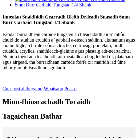
Innealan Snaidhidh Gearradh Bleith Drileadh Snasadh 6mm
Burr Carbaid Tungstan 1/4 Shank
Faodar burraidhean carbide tungsten a chleachdadh air a’ mhòr-
chuid de stuthan cruaidh a’ gabhail a-steach stàilinn, alùmanum agus
iarann ​​​​tilgte, a h-uile seòrsa cloiche, ceirmeag, porcelain, fiodh
cruaidh, acrylics, snàithleach-glainne agus plastaig ath-neartaichte.
Nuair a thèid an cleachdadh air meatailtean bog leithid òr, platanam
agus airgead, tha burraidhean carbide foirfe oir mairidh iad ùine
mhòr gun bhriseadh no sgoltadh.
Cuir post-d thugainn
Whatsapp
Post-d
Mion-fhiosrachadh Toraidh
Tagaichean Bathar