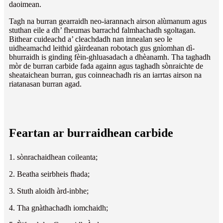
daoimean.
Tagh na burran gearraidh neo-iarannach airson alùmanum agus
stuthan eile a dh’ fheumas barrachd falmhachadh sgoltagan.
Bithear cuideachd a’ cleachdadh nan innealan seo le
uidheamachd leithid gàirdeanan robotach gus gnìomhan dì-
bhurraidh is ginding fèin-ghluasadach a dhèanamh. Tha taghadh
mòr de burran carbide fada againn agus taghadh sònraichte de
sheataichean burran, gus coinneachadh ris an iarrtas airson na
riatanasan burran agad.
Feartan ar burraidhean carbide
1. sònrachaidhean coileanta;
2. Beatha seirbheis fhada;
3. Stuth aloidh àrd-inbhe;
4. Tha gnàthachadh iomchaidh;