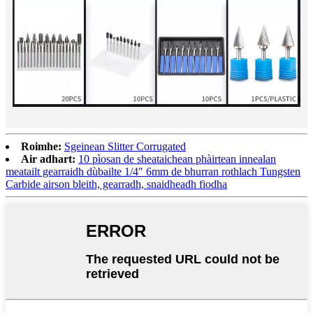
Roimhe:
Sgeinean Slitter Corrugated
Air adhart:
10 pìosan de sheataichean phàirtean innealan
meatailt gearraidh dùbailte 1/4″ 6mm de bhurran rothlach Tungsten
Carbide airson bleith, gearradh, snaidheadh ​​fiodha