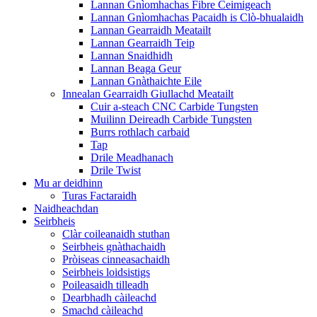
Lannan Gnìomhachas Fibre Ceimigeach
Lannan Gnìomhachas Pacaidh is Clò-bhualaidh
Lannan Gearraidh Meatailt
Lannan Gearraidh Teip
Lannan Snaidhidh
Lannan Beaga Geur
Lannan Gnàthaichte Eile
Innealan Gearraidh Giullachd Meatailt
Cuir a-steach CNC Carbide Tungsten
Muilinn Deireadh Carbide Tungsten
Burrs rothlach carbaid
Tap
Drile Meadhanach
Drile Twist
Mu ar deidhinn
Turas Factaraidh
Naidheachdan
Seirbheis
Clàr coileanaidh stuthan
Seirbheis gnàthachaidh
Pròiseas cinneasachaidh
Seirbheis loidsistigs
Poileasaidh tilleadh
Dearbhadh càileachd
Smachd càileachd